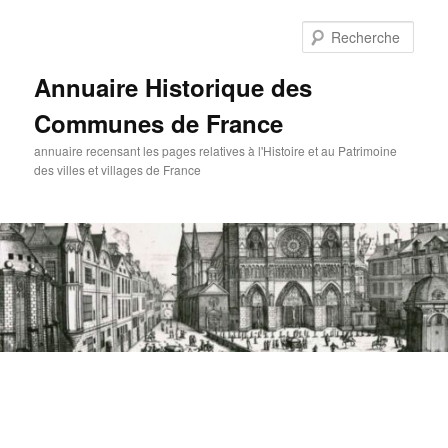
Aller
au
Rech
contenu
principal
Annuaire Historique des
Communes de France
annuaire recensant les pages relatives à l'Histoire et au Patrimoine
des villes et villages de France