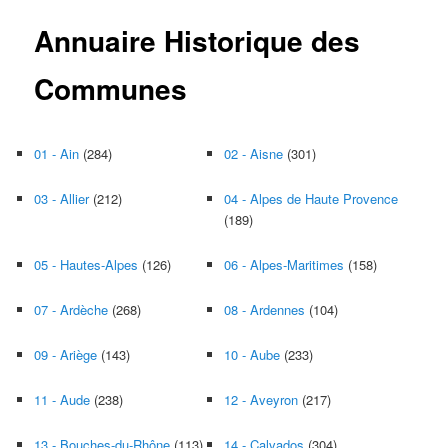
Annuaire Historique des
Communes
01 - Ain
(284)
02 - Aisne
(301)
03 - Allier
(212)
04 - Alpes de Haute Provence
(189)
05 - Hautes-Alpes
(126)
06 - Alpes-Maritimes
(158)
07 - Ardèche
(268)
08 - Ardennes
(104)
09 - Ariège
(143)
10 - Aube
(233)
11 - Aude
(238)
12 - Aveyron
(217)
13 - Bouches-du-Rhône
(113)
14 - Calvados
(304)