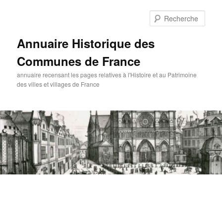
Aller
au
Rech
contenu
principal
Annuaire Historique des
Communes de France
annuaire recensant les pages relatives à l'Histoire et au Patrimoine
des villes et villages de France