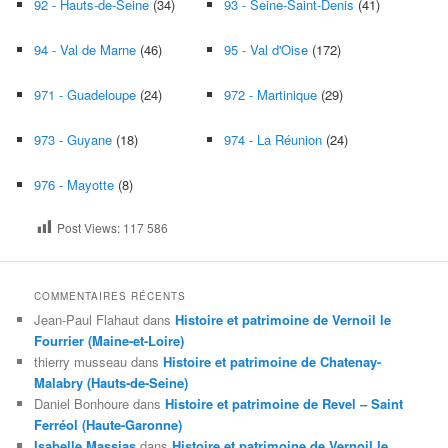
92 - Hauts-de-Seine
(34)
93 - Seine-Saint-Denis
(41)
94 - Val de Marne
(46)
95 - Val d'Oise
(172)
971 - Guadeloupe
(24)
972 - Martinique
(29)
973 - Guyane
(18)
974 - La Réunion
(24)
976 - Mayotte
(8)
Post Views:
117 586
COMMENTAIRES RÉCENTS
Jean-Paul Flahaut
dans
Histoire et patrimoine de Vernoil le
Fourrier (Maine-et-Loire)
thierry musseau
dans
Histoire et patrimoine de Chatenay-
Malabry (Hauts-de-Seine)
Daniel Bonhoure
dans
Histoire et patrimoine de Revel – Saint
Ferréol (Haute-Garonne)
Isabelle Massias
dans
Histoire et patrimoine de Vernoil le