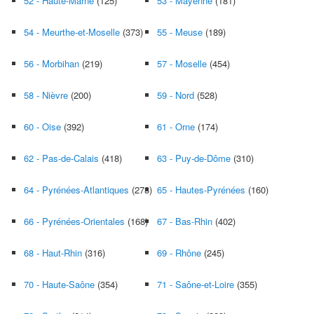
52 - Haute-Marne
(125)
53 - Mayenne
(181)
54 - Meurthe-et-Moselle
(373)
55 - Meuse
(189)
56 - Morbihan
(219)
57 - Moselle
(454)
58 - Nièvre
(200)
59 - Nord
(528)
60 - Oise
(392)
61 - Orne
(174)
62 - Pas-de-Calais
(418)
63 - Puy-de-Dôme
(310)
64 - Pyrénées-Atlantiques
(273)
65 - Hautes-Pyrénées
(160)
66 - Pyrénées-Orientales
(168)
67 - Bas-Rhin
(402)
68 - Haut-Rhin
(316)
69 - Rhône
(245)
70 - Haute-Saône
(354)
71 - Saône-et-Loire
(355)