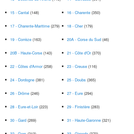
15 - Cantal
(148)
16 - Charente
(350)
17 - Charente-Maritime
(279)
18 - Cher
(179)
19 - Corrèze
(163)
20A - Corse du Sud
(46)
20B - Haute-Corse
(143)
21 - Côte d'Or
(370)
22 - Côtes d'Armor
(258)
23 - Creuse
(116)
24 - Dordogne
(381)
25 - Doubs
(365)
26 - Drôme
(246)
27 - Eure
(294)
28 - Eure-et-Loir
(223)
29 - Finistère
(283)
30 - Gard
(269)
31 - Haute-Garonne
(321)
32 - Gers
(213)
33 - Gironde
(370)