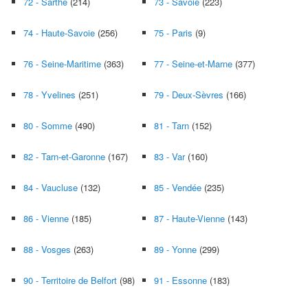
72 - Sarthe
(214)
73 - Savoie
(223)
74 - Haute-Savoie
(256)
75 - Paris
(9)
76 - Seine-Maritime
(363)
77 - Seine-et-Marne
(377)
78 - Yvelines
(251)
79 - Deux-Sèvres
(166)
80 - Somme
(490)
81 - Tarn
(152)
82 - Tarn-et-Garonne
(167)
83 - Var
(160)
84 - Vaucluse
(132)
85 - Vendée
(235)
86 - Vienne
(185)
87 - Haute-Vienne
(143)
88 - Vosges
(263)
89 - Yonne
(299)
90 - Territoire de Belfort
(98)
91 - Essonne
(183)