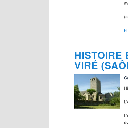
av
(s
ht
HISTOIRE 
VIRÉ (SAÔ
C
Hi
L'
L'
év