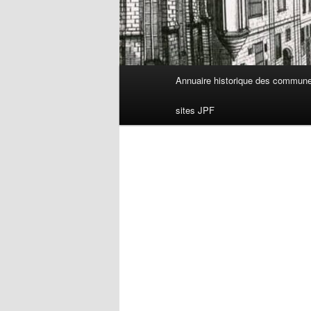
Menu
Annuaire historique des commun
principal
sites JPF