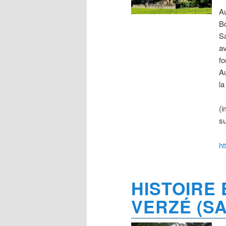
Au
Bo
Sa
av
fo
Au
la
(i
su
ht
HISTOIRE 
VERZÉ (SA