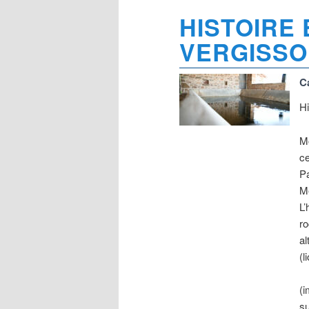
HISTOIRE 
VERGISSO
C
Hi
Mo
c
Pa
Mé
L’
ro
al
(l
(i
su