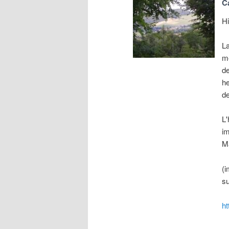
C
Hi
L
me
de
he
de
L'
im
Mâ
(i
su
ht