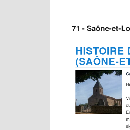
71 - Saône-et-Lo
HISTOIRE 
(SAÔNE-ET
C
Hi
Vi
du
En
mo
si