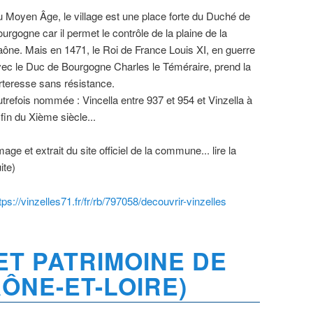
 Moyen Âge, le village est une place forte du Duché de
urgogne car il permet le contrôle de la plaine de la
ône. Mais en 1471, le Roi de France Louis XI, en guerre
ec le Duc de Bourgogne Charles le Téméraire, prend la
rteresse sans résistance.
trefois nommée : Vincella entre 937 et 954 et Vinzella à
 fin du Xième siècle...
mage et extrait du site officiel de la commune... lire la
ite)
tps://vinzelles71.fr/fr/rb/797058/decouvrir-vinzelles
ET PATRIMOINE DE
ÔNE-ET-LOIRE)