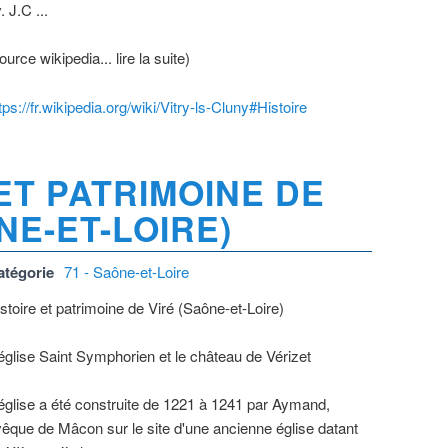
. J.C ...
ource wikipedia... lire la suite)
tps://fr.wikipedia.org/wiki/Vitry-ls-Cluny#Histoire
ET PATRIMOINE DE
NE-ET-LOIRE)
atégorie
71 - Saône-et-Loire
stoire et patrimoine de Viré (Saône-et-Loire)
église Saint Symphorien et le château de Vérizet
église a été construite de 1221 à 1241 par Aymand,
êque de Mâcon sur le site d'une ancienne église datant