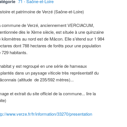
atégorie
71 - Saône-et-Loire
stoire et patrimoine de Verzé (Saône-et-Loire)
a commune de Verzé, anciennement VERCIACUM,
ntionnée dès le Xème siècle, est située à une quinzaine
 kilomètres au nord est de Mâcon. Elle s'étend sur 1 984
ctares dont 788 hectares de forêts pour une population
 729 habitants.
habitat y est regroupé en une série de hameaux
plantés dans un paysage viticole très représentatif du
connais (altitude de 235/592 mètres)...
mage et extrait du site officiel de la commune... lire la
ite)
tp://www.verze.fr/fr/information/33270/presentation