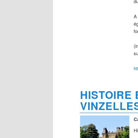
du
A 
ég
fo
(i
su
ht
HISTOIRE 
VINZELLES
C
Hi