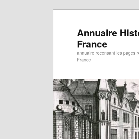
Aller
Aller
au
au
contenu
contenu
Annuaire His
principal
secondaire
France
annuaire recensant les pages rel
France