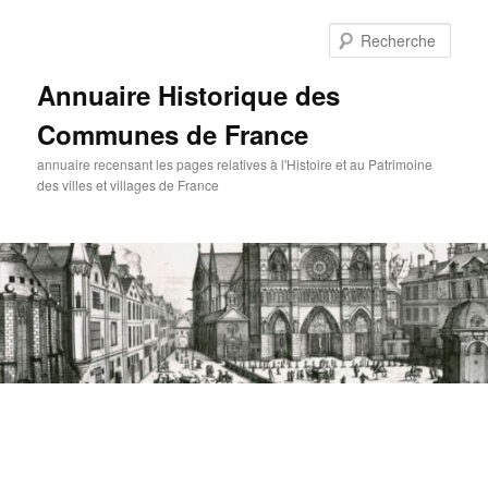
Aller
au
Rech
contenu
principal
Annuaire Historique des
Communes de France
annuaire recensant les pages relatives à l'Histoire et au Patrimoine
des villes et villages de France