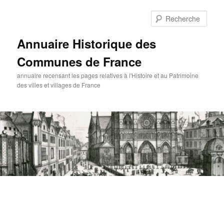
Aller
au
Rech
contenu
principal
Annuaire Historique des
Communes de France
annuaire recensant les pages relatives à l'Histoire et au Patrimoine
des villes et villages de France