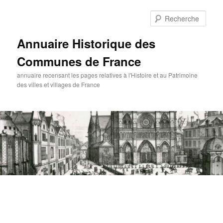
Aller
au
Rech
contenu
principal
Annuaire Historique des
Communes de France
annuaire recensant les pages relatives à l'Histoire et au Patrimoine
des villes et villages de France