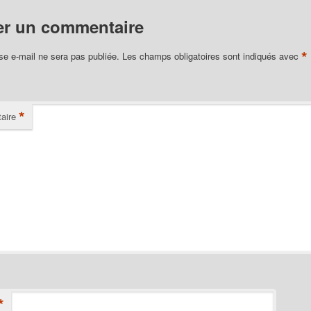
er un commentaire
*
se e-mail ne sera pas publiée.
Les champs obligatoires sont indiqués avec
*
aire
*