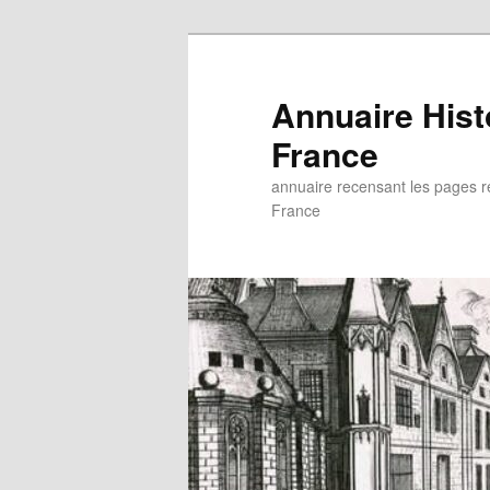
Aller
au
contenu
Annuaire His
principal
France
annuaire recensant les pages rel
France