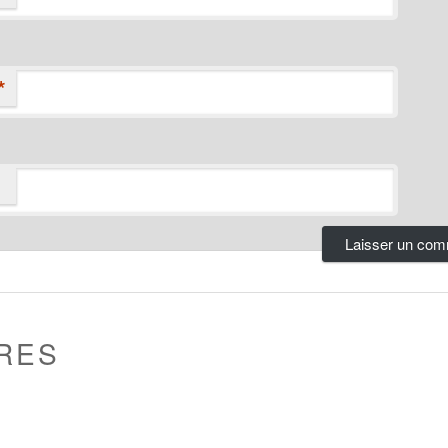
*
RES