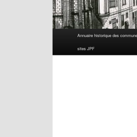
Menu
Annuaire historique des commun
principal
sites JPF