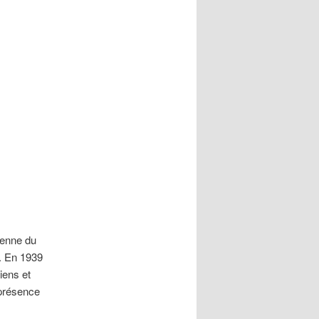
ienne du
s. En 1939
iens et
 présence