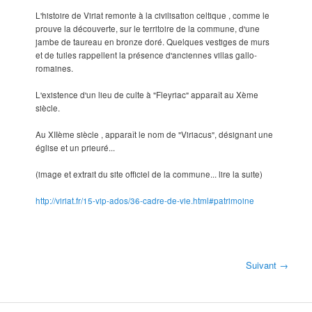
L'histoire de Viriat remonte à la civilisation celtique , comme le
prouve la découverte, sur le territoire de la commune, d'une
jambe de taureau en bronze doré. Quelques vestiges de murs
et de tuiles rappellent la présence d'anciennes villas gallo-
romaines.
L'existence d'un lieu de culte à "Fleyriac" apparaît au Xème
siècle.
Au XIIème siècle , apparaît le nom de "Viriacus", désignant une
église et un prieuré...
(image et extrait du site officiel de la commune... lire la suite)
http://viriat.fr/15-vip-ados/36-cadre-de-vie.html#patrimoine
Suivant →