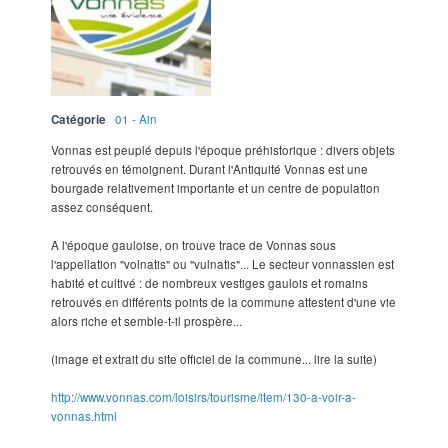
Catégorie
01 - Ain
Vonnas est peuplé depuis l'époque préhistorique : divers objets
retrouvés en témoignent. Durant l'Antiquité Vonnas est une
bourgade relativement importante et un centre de population
assez conséquent.
A l'époque gauloise, on trouve trace de Vonnas sous
l'appellation "volnatis" ou "vulnatis"... Le secteur vonnassien est
habité et cultivé : de nombreux vestiges gaulois et romains
retrouvés en différents points de la commune attestent d'une vie
alors riche et semble-t-il prospère...
(image et extrait du site officiel de la commune... lire la suite)
http://www.vonnas.com/loisirs/tourisme/item/130-a-voir-a-
vonnas.html