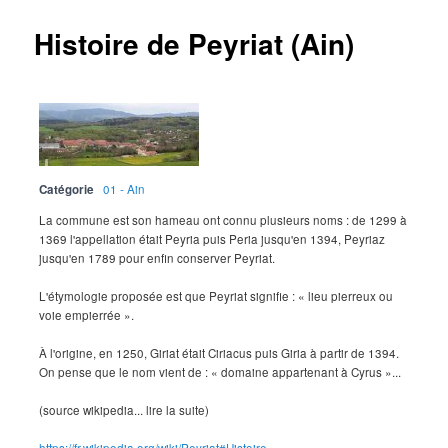
Histoire de Peyriat (Ain)
Catégorie
01 - Ain
La commune est son hameau ont connu plusieurs noms : de 1299 à
1369 l'appellation était Peyria puis Peria jusqu'en 1394, Peyriaz
jusqu'en 1789 pour enfin conserver Peyriat.
L'étymologie proposée est que Peyriat signifie : « lieu pierreux ou
voie empierrée ».
À l'origine, en 1250, Giriat était Ciriacus puis Giria à partir de 1394.
On pense que le nom vient de : « domaine appartenant à Cyrus »...
(source wikipedia... lire la suite)
https://fr.wikipedia.org/wiki/Peyriat#Histoire