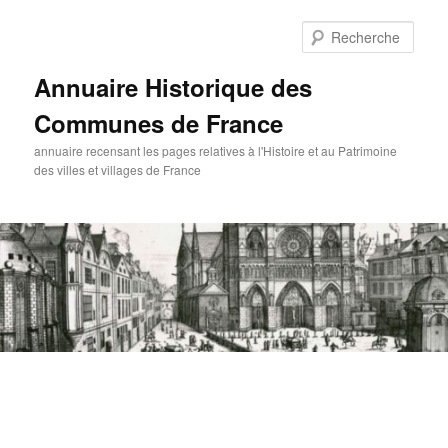
Aller
au
Rech
contenu
principal
Annuaire Historique des
Communes de France
annuaire recensant les pages relatives à l'Histoire et au Patrimoine
des villes et villages de France