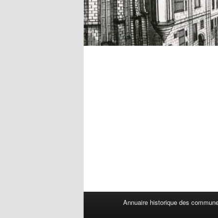
Menu
Annuaire historique des commun
principal