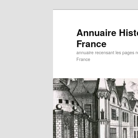
Aller
Aller
au
au
contenu
contenu
Annuaire His
principal
secondaire
France
annuaire recensant les pages rel
France