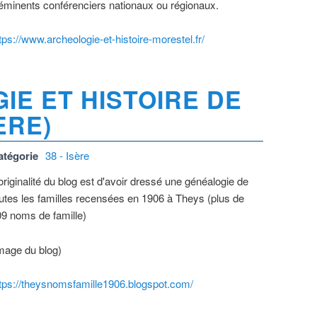
éminents conférenciers nationaux ou régionaux.
tps://www.archeologie-et-histoire-morestel.fr/
IE ET HISTOIRE DE
ÈRE)
atégorie
38 - Isère
originalité du blog est d'avoir dressé une généalogie de
utes les familles recensées en 1906 à Theys (plus de
9 noms de famille)
mage du blog)
tps://theysnomsfamille1906.blogspot.com/