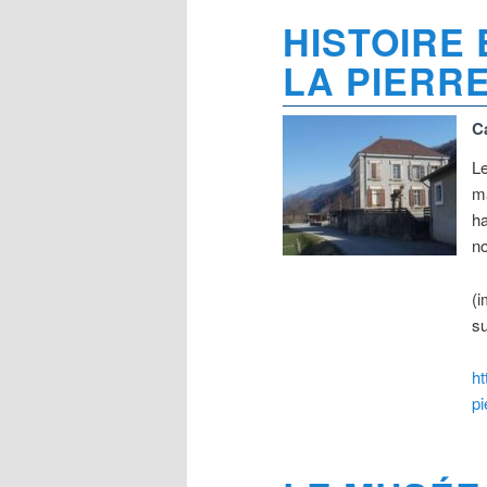
HISTOIRE 
LA PIERRE
C
Le
ma
ha
no
(i
su
ht
pi