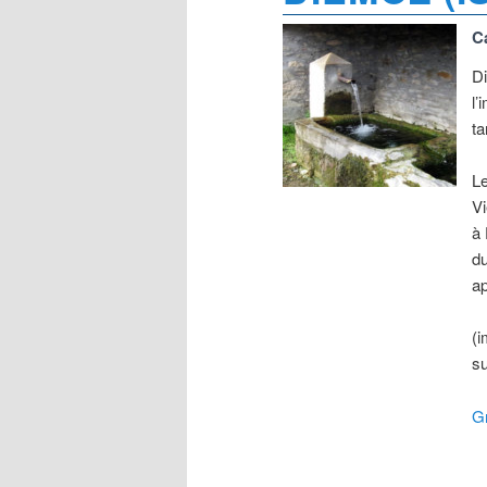
C
Di
l’
ta
Le
Vi
à 
d
ap
(i
su
Gr