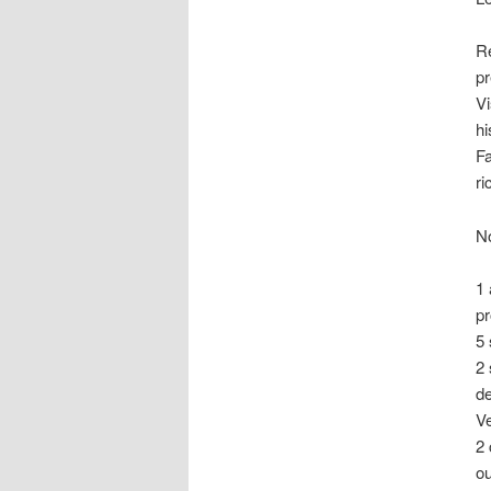
Re
pr
Vi
hi
Fa
ri
N
1 
pr
5 
2 
de
Ve
2 
ou