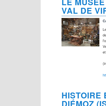
LE MUSÉE
VAL DE VI
C
Le
de
l'
Ve
et
(i
ht
HISTOIRE 
DIÉMOZ (I