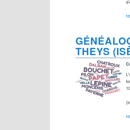
d’
ht
GÉNÉALOG
THEYS (IS
C
L'
to
10
(i
ht