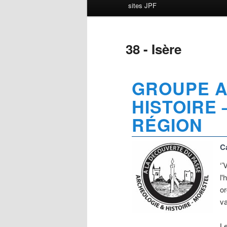
sites JPF
38 - Isère
GROUPE A
HISTOIRE 
RÉGION
C
‘’
l'
or
va
Le