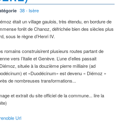
atégorie
38 - Isère
émoz était un village gaulois, très étendu, en bordure de
immense forêt de Chanoz, défrichée bien des siècles plus
rd, sous le règne d’Henri IV.
s romains construisirent plusieurs routes partant de
enne vers l’Italie et Genève. L’une d’elles passait
Diémoz, située à la douzième pierre milliaire (ad
uodécinum) et «Duodécinum» est devenu « Diémoz »
rès de nombreuses transformations...
mage et extrait du site officiel de la commune... lire la
ite)
enoble Url