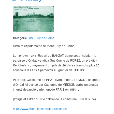
Catégorie
63 - Puy-de-Dôme
Histoire et patrimoine d'Orléat (Puy-de-Dôme)
Le 1er avril 1343, Robert de BANZAT, damoiseau, habitant la
paroisse d’Orléat, vendit à Guy Comte de FOREZ, un pré dit »
Del Clozic « , moyennant un prix de 26 Livres Tournois, plus 20
sous tous les ans à percevoir au grenier de THIERS.
Plus tard, Guillaume de PRAT, évêque de CLERMONT, seigneur
d’Orléat fut évincé par Catherine de MEDICIS après un procès
intenté devant le parlement de PARIS en 1551...
(image et extrait du site officiel de la commune... lire la suite)
https://www.orleat.com/territoire/histoire/