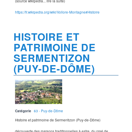
(source wikipedia... lire la suite)
https://fr.wikipedia.org/wiki/Vollore-Montagne#Histoire
HISTOIRE ET
PATRIMOINE DE
SERMENTIZON
(PUY-DE-DÔME)
Catégorie
63 - Puy-de-Dôme
Histoire et patrimoine de Sermentizon (Puy-de-Dôme)
découverte des maisons traditionnelles à estre, du pisé de