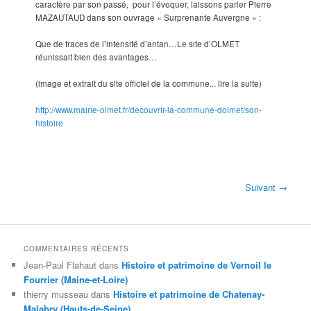
caractère par son passé, pour l’évoquer, laissons parler Pierre
MAZAUTAUD dans son ouvrage « Surprenante Auvergne » :
Que de traces de l’intensité d’antan…Le site d’OLMET
réunissait bien des avantages…
(image et extrait du site officiel de la commune... lire la suite)
http://www.mairie-olmet.fr/decouvrir-la-commune-dolmet/son-
histoire
Suivant →
COMMENTAIRES RÉCENTS
Jean-Paul Flahaut
dans
Histoire et patrimoine de Vernoil le
Fourrier (Maine-et-Loire)
thierry musseau
dans
Histoire et patrimoine de Chatenay-
Malabry (Hauts-de-Seine)