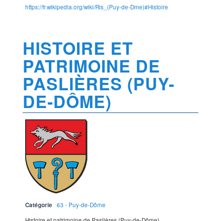
https://fr.wikipedia.org/wiki/Ris_(Puy-de-Dme)#Histoire
HISTOIRE ET
PATRIMOINE DE
PASLIÈRES (PUY-
DE-DÔME)
Catégorie
63 - Puy-de-Dôme
Histoire et patrimoine de Paslières (Puy-de-Dôme)