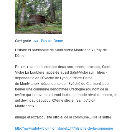
Catégorie
63 - Puy-de-Dôme
Histoire et patrimoine de Saint-Victor Montvianeix (Puy-de-
Dôme)
En 1791 furent réunies les deux anciennes paroisses, Saint-
Victor La Loubière, appelée aussi Saint-Victor sur Thiers -
dépendante de l’Évêché de Lyon, et Notre-Dame
de Montvianeix, dépendante de l’Évêché de Clermont, pour
former une commune dénommée Credogne (du nom de la
rivière qui la traverse) durant toute la période révolutionnaire, et
qui devint au début du XXème siècle : Saint-Victor-
Montvianeix....
(image et extrait du site officiel de la commune... lire la suite)
http://www.saint-victor-montvianeix.fr/?histoire-de-la-commune