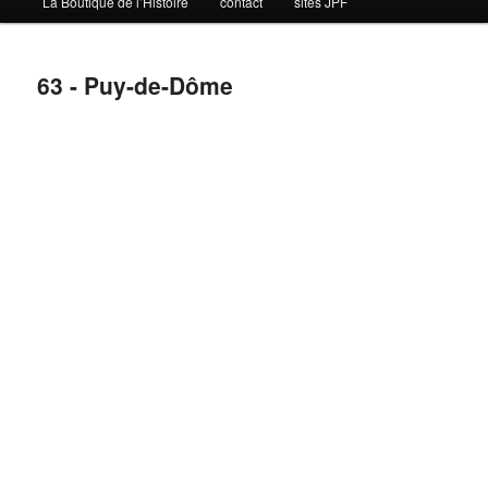
La Boutique de l’Histoire
contact
sites JPF
63 - Puy-de-Dôme