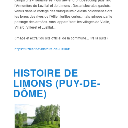
camps dits « romanières » qui deviendront beaucoup plus tard
l’Armonière de Luzillat et de Limons . Des aristocrates gaulois,
venus dans le cortège des vainqueurs d’Alésia colonisent alors
les terres des rives de l’Allier, fertiles certes, mais ruinées par le
passage des armées. Ainsi apparaîtront les villages de Vialle,
Villard, Villeret et Luzillat...
(image et extrait du site officiel de la commune... lire la suite)
https://luzillat.net/histoire-de-luzillat/
HISTOIRE DE
LIMONS (PUY-DE-
DÔME)