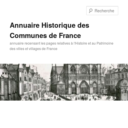
Aller
Aller
au
au
Rech
contenu
contenu
principal
secondaire
Annuaire Historique des
Communes de France
annuaire recensant les pages relatives à l'Histoire et au Patrimoine
des villes et villages de France