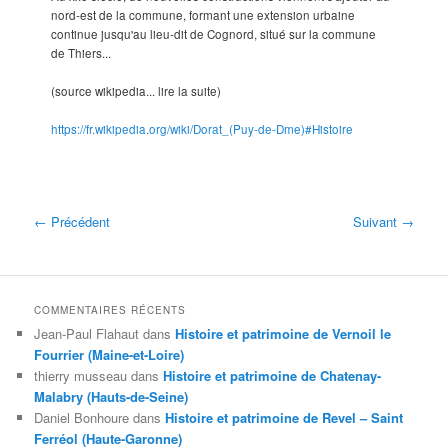
nord-est de la commune, formant une extension urbaine
continue jusqu'au lieu-dit de Cognord, situé sur la commune
de Thiers...
(source wikipedia... lire la suite)
https://fr.wikipedia.org/wiki/Dorat_(Puy-de-Dme)#Histoire
← Précédent
Suivant →
COMMENTAIRES RÉCENTS
Jean-Paul Flahaut
dans
Histoire et patrimoine de Vernoil le
Fourrier (Maine-et-Loire)
thierry musseau
dans
Histoire et patrimoine de Chatenay-
Malabry (Hauts-de-Seine)
Daniel Bonhoure
dans
Histoire et patrimoine de Revel – Saint
Ferréol (Haute-Garonne)