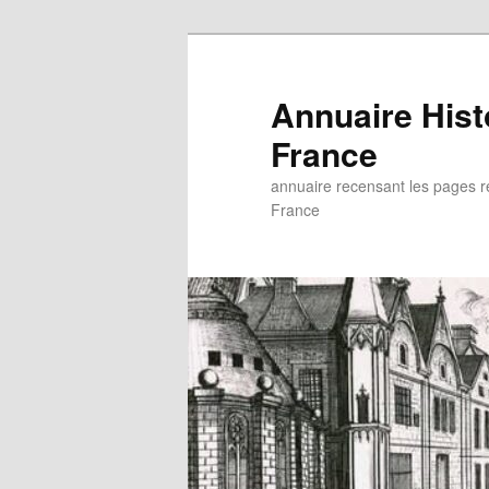
Aller
au
contenu
Annuaire His
principal
France
annuaire recensant les pages rel
France