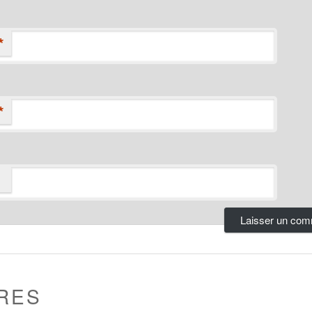
*
*
RES