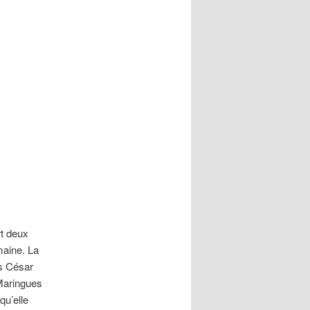
rt deux
maine. La
us César
 Maringues
qu’elle