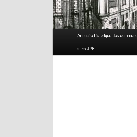
Menu
Annuaire historique des commun
principal
sites JPF