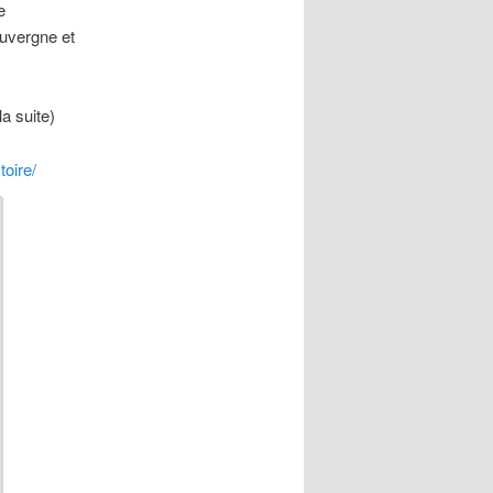
e
Auvergne et
la suite)
oire/