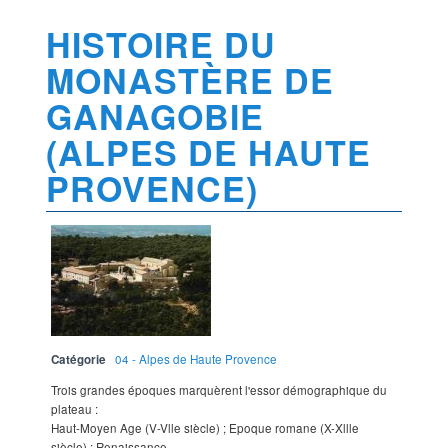
HISTOIRE DU
MONASTÈRE DE
GANAGOBIE
(ALPES DE HAUTE
PROVENCE)
Catégorie
04 - Alpes de Haute Provence
Trois grandes époques marquèrent l'essor démographique du
plateau :
Haut-Moyen Age (V-Vlle siècle) ; Epoque romane (X-Xllle
siècle) ; Renaissance.