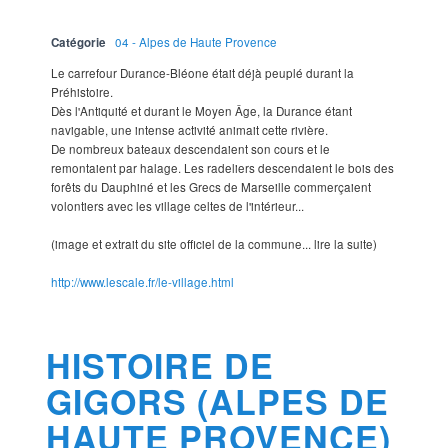
Catégorie
04 - Alpes de Haute Provence
Le carrefour Durance-Bléone était déjà peuplé durant la
Préhistoire.
Dès l'Antiquité et durant le Moyen Âge, la Durance étant
navigable, une intense activité animait cette rivière.
De nombreux bateaux descendaient son cours et le
remontaient par halage. Les radeliers descendaient le bois des
forêts du Dauphiné et les Grecs de Marseille commerçaient
volontiers avec les village celtes de l'intérieur...
(image et extrait du site officiel de la commune... lire la suite)
http://www.lescale.fr/le-village.html
HISTOIRE DE
GIGORS (ALPES DE
HAUTE PROVENCE)