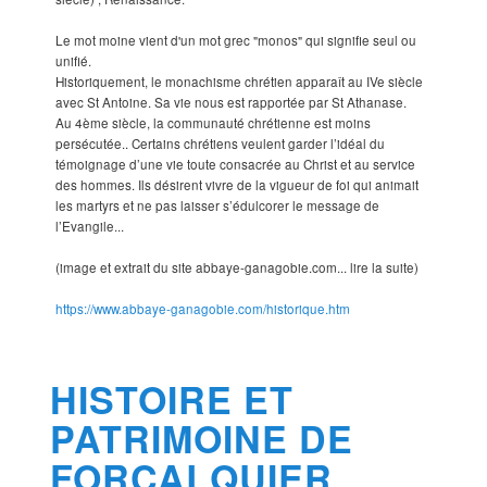
Le mot moine vient d'un mot grec "monos" qui signifie seul ou
unifié.
Historiquement, le monachisme chrétien apparaît au IVe siècle
avec St Antoine. Sa vie nous est rapportée par St Athanase.
Au 4ème siècle, la communauté chrétienne est moins
persécutée.. Certains chrétiens veulent garder l’idéal du
témoignage d’une vie toute consacrée au Christ et au service
des hommes. Ils désirent vivre de la vigueur de foi qui animait
les martyrs et ne pas laisser s’édulcorer le message de
l’Evangile...
(image et extrait du site abbaye-ganagobie.com... lire la suite)
https://www.abbaye-ganagobie.com/historique.htm
HISTOIRE ET
PATRIMOINE DE
FORCALQUIER