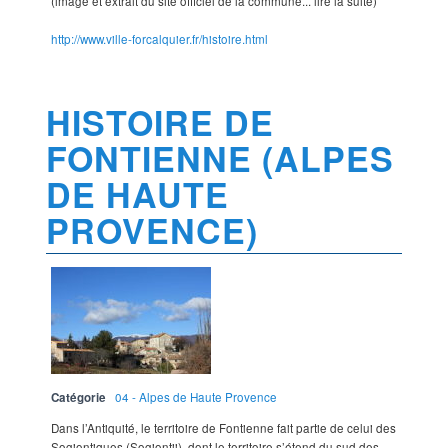
(image et extrait du site officiel de la commune... lire la suite)
http://www.ville-forcalquier.fr/histoire.html
HISTOIRE DE
FONTIENNE (ALPES
DE HAUTE
PROVENCE)
Catégorie
04 - Alpes de Haute Provence
Dans l’Antiquité, le territoire de Fontienne fait partie de celui des
Sogiontiques (Sogiontii), dont le territoire s’étend du sud des