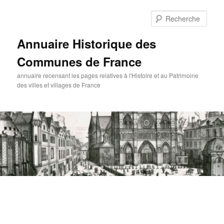
Aller
au
Rech
contenu
principal
Annuaire Historique des
Communes de France
annuaire recensant les pages relatives à l'Histoire et au Patrimoine
des villes et villages de France