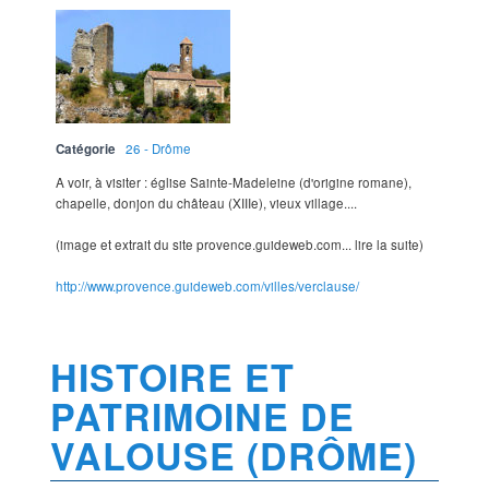
Catégorie
26 - Drôme
A voir, à visiter : église Sainte-Madeleine (d'origine romane),
chapelle, donjon du château (XIIIe), vieux village....
(image et extrait du site provence.guideweb.com... lire la suite)
http://www.provence.guideweb.com/villes/verclause/
HISTOIRE ET
PATRIMOINE DE
VALOUSE (DRÔME)