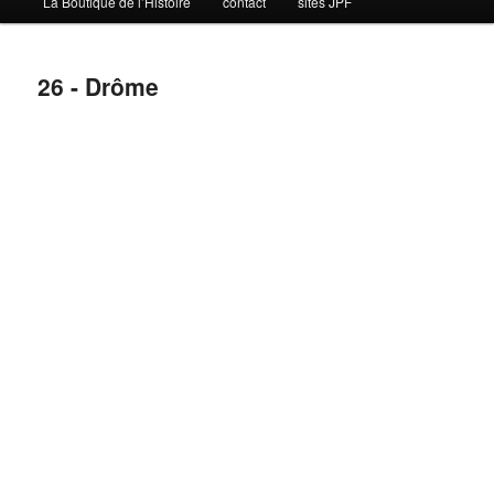
La Boutique de l’Histoire
contact
sites JPF
26 - Drôme