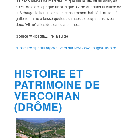
les découvertes de matériel lithique sur le site dit du voluy en
1971, daté de l'époque Néolithique. Carrefour dans la vallée de
la Méouge, le lieu fut ensuite constamment habité. L'antiquité
gallo-romaine a laissé quelques traces d'occupations avec
deux "villae" attestées dans la plaine...
(source wikipedia... lire la suite)
https://fr.wikipedia.org/wiki/Vers-sur-M%C3%A9ouge#Histoire
HISTOIRE ET
PATRIMOINE DE
VERCOIRAN
(DRÔME)