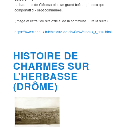
La baronnie de Clérieux était un grand fief dauphinois qui
comportait dix sept communes...
(image et extrait du site officiel de la commune... lire la suite)
https://www.clerieux.fr/fr/histoire-de-cl%C3%A9rieux_r_116.html
HISTOIRE DE
CHARMES SUR
L’HERBASSE
(DRÔME)