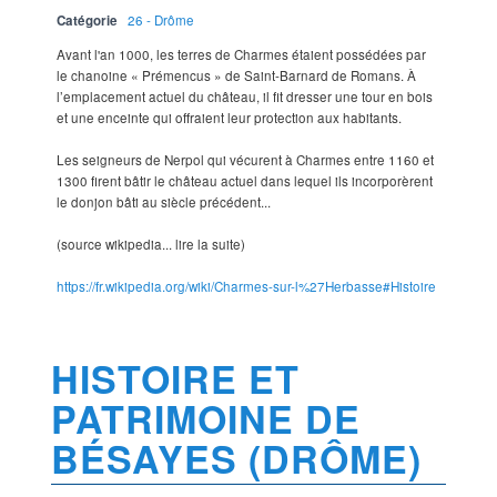
Catégorie
26 - Drôme
Avant l'an 1000, les terres de Charmes étaient possédées par
le chanoine « Prémencus » de Saint-Barnard de Romans. À
l’emplacement actuel du château, il fit dresser une tour en bois
et une enceinte qui offraient leur protection aux habitants.
Les seigneurs de Nerpol qui vécurent à Charmes entre 1160 et
1300 firent bâtir le château actuel dans lequel ils incorporèrent
le donjon bâti au siècle précédent...
(source wikipedia... lire la suite)
https://fr.wikipedia.org/wiki/Charmes-sur-l%27Herbasse#Histoire
HISTOIRE ET
PATRIMOINE DE
BÉSAYES (DRÔME)