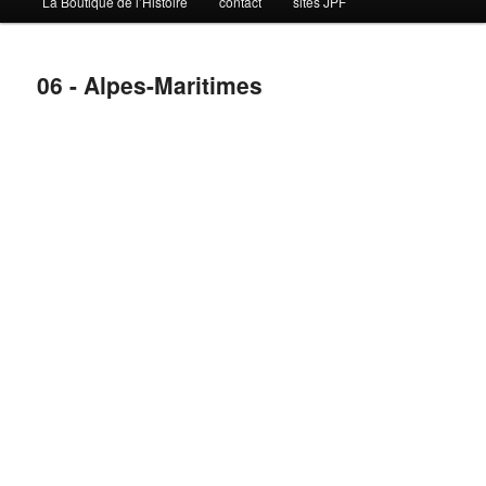
La Boutique de l’Histoire
contact
sites JPF
06 - Alpes-Maritimes