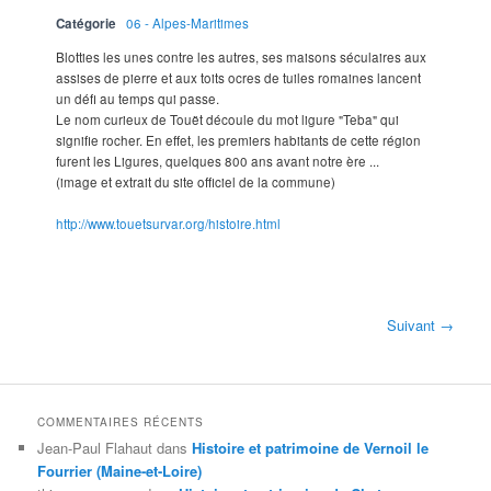
Catégorie
06 - Alpes-Maritimes
Blotties les unes contre les autres, ses maisons séculaires aux
assises de pierre et aux toits ocres de tuiles romaines lancent
un défi au temps qui passe.
Le nom curieux de Touët découle du mot ligure "Teba" qui
signifie rocher. En effet, les premiers habitants de cette région
furent les Ligures, quelques 800 ans avant notre ère ...
(image et extrait du site officiel de la commune)
http://www.touetsurvar.org/histoire.html
Suivant →
COMMENTAIRES RÉCENTS
Jean-Paul Flahaut
dans
Histoire et patrimoine de Vernoil le
Fourrier (Maine-et-Loire)