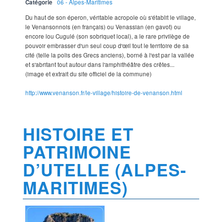
Catégorie
06 - Alpes-Maritimes
Du haut de son éperon, véritable acropole où s'établit le village,
le Venansonnois (en français) ou Venassian (en gavot) ou
encore lou Cugulé (son sobriquet local), a le rare privilège de
pouvoir embrasser d'un seul coup d'œil tout le territoire de sa
cité (telle la polis des Grecs anciens), borné à l'est par la vallée
et s'abritant tout autour dans l'amphithéâtre des crêtes...
(image et extrait du site officiel de la commune)
http://www.venanson.fr/le-village/histoire-de-venanson.html
HISTOIRE ET
PATRIMOINE
D’UTELLE (ALPES-
MARITIMES)