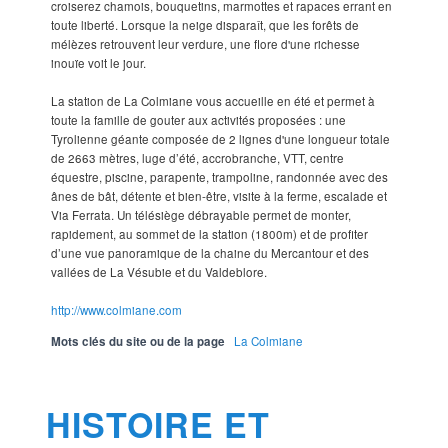
croiserez chamois, bouquetins, marmottes et rapaces errant en
toute liberté. Lorsque la neige disparaît, que les forêts de
mélèzes retrouvent leur verdure, une flore d'une richesse
inouïe voit le jour.
La station de La Colmiane vous accueille en été et permet à
toute la famille de gouter aux activités proposées : une
Tyrolienne géante composée de 2 lignes d'une longueur totale
de 2663 mètres, luge d’été, accrobranche, VTT, centre
équestre, piscine, parapente, trampoline, randonnée avec des
ânes de bât, détente et bien-être, visite à la ferme, escalade et
Via Ferrata. Un télésiège débrayable permet de monter,
rapidement, au sommet de la station (1800m) et de profiter
d’une vue panoramique de la chaine du Mercantour et des
vallées de La Vésubie et du Valdeblore.
http://www.colmiane.com
Mots clés du site ou de la page
La Colmiane
HISTOIRE ET