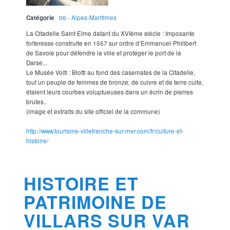
Catégorie
06 - Alpes-Maritimes
La Citadelle Saint Elme datant du XVIème siècle : Imposante
forteresse construite en 1557 sur ordre d’Emmanuel-Philibert
de Savoie pour défendre la ville et protéger le port de la
Darse...
Le Musée Volti : Blotti au fond des casemates de la Citadelle,
tout un peuple de femmes de bronze, de cuivre et de terre cuite,
étalent leurs courbes voluptueuses dans un écrin de pierres
brutes..
(image et extraits du site officiel de la commune)
http://www.tourisme-villefranche-sur-mer.com/fr/culture-et-
histoire/
HISTOIRE ET
PATRIMOINE DE
VILLARS SUR VAR