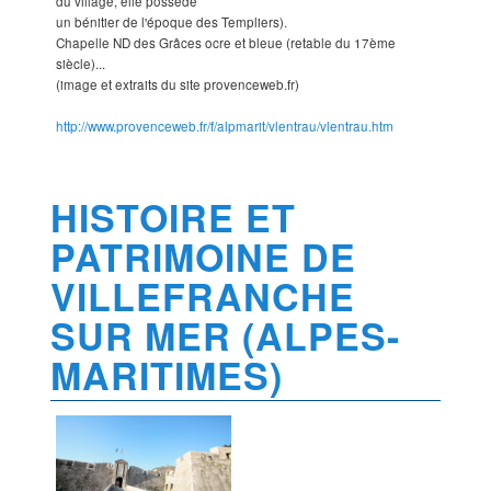
du village, elle possède
un bénitier de l'époque des Templiers).
Chapelle ND des Grâces ocre et bleue (retable du 17ème
siècle)...
(image et extraits du site provenceweb.fr)
http://www.provenceweb.fr/f/alpmarit/vlentrau/vlentrau.htm
HISTOIRE ET
PATRIMOINE DE
VILLEFRANCHE
SUR MER (ALPES-
MARITIMES)