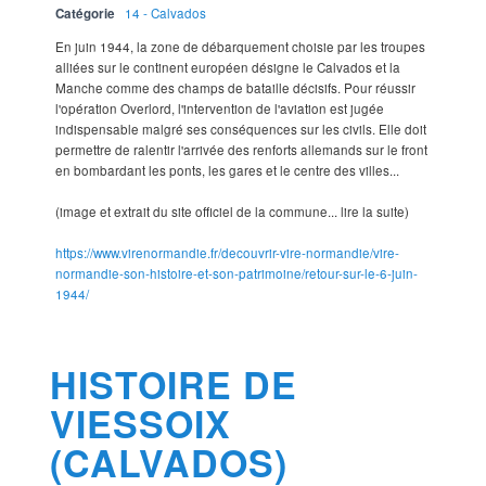
Catégorie
14 - Calvados
En juin 1944, la zone de débarquement choisie par les troupes
alliées sur le continent européen désigne le Calvados et la
Manche comme des champs de bataille décisifs. Pour réussir
l'opération Overlord, l'intervention de l'aviation est jugée
indispensable malgré ses conséquences sur les civils. Elle doit
permettre de ralentir l'arrivée des renforts allemands sur le front
en bombardant les ponts, les gares et le centre des villes...
(image et extrait du site officiel de la commune... lire la suite)
https://www.virenormandie.fr/decouvrir-vire-normandie/vire-
normandie-son-histoire-et-son-patrimoine/retour-sur-le-6-juin-
1944/
HISTOIRE DE
VIESSOIX
(CALVADOS)