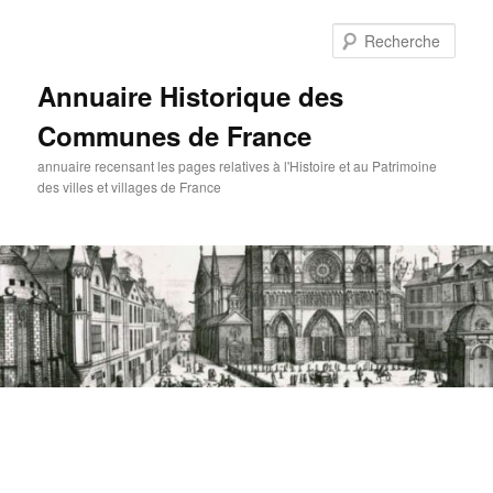
Aller
au
Rech
contenu
principal
Annuaire Historique des
Communes de France
annuaire recensant les pages relatives à l'Histoire et au Patrimoine
des villes et villages de France