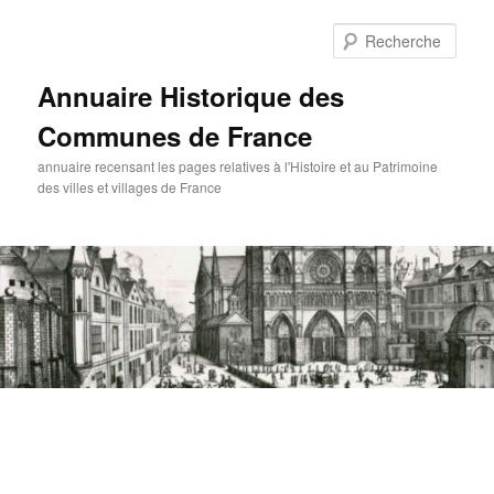
Aller
au
Rech
contenu
principal
Annuaire Historique des
Communes de France
annuaire recensant les pages relatives à l'Histoire et au Patrimoine
des villes et villages de France