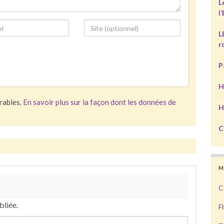
L
l
L
r
P
H
irables.
En savoir plus sur la façon dont les données de
H
C
M
C
bliée.
F