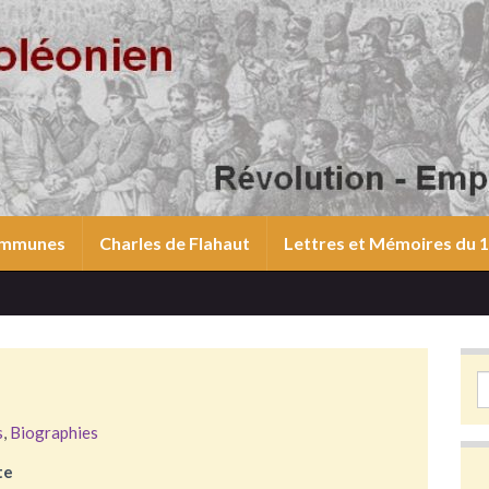
communes
Charles de Flahaut
Lettres et Mémoires du
S
s
,
Biographies
te