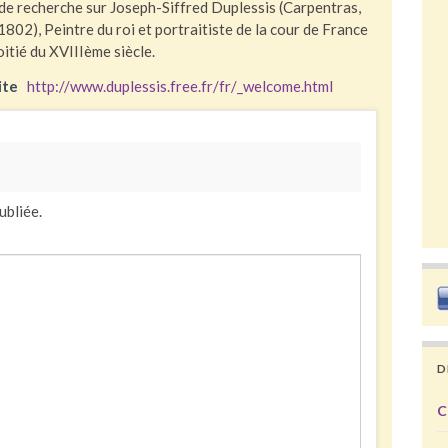
de recherche sur Joseph-Siffred Duplessis (Carpentras,
1802), Peintre du roi et portraitiste de la cour de France
itié du XVIIIème siècle.
ite
http://www.duplessis.free.fr/fr/_welcome.html
ubliée.
D
C