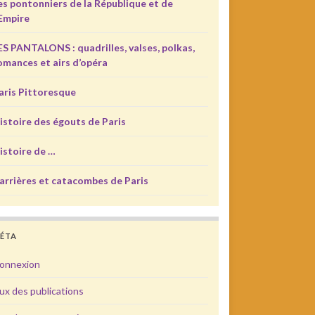
es pontonniers de la République et de
’Empire
ES PANTALONS : quadrilles, valses, polkas,
omances et airs d’opéra
aris Pittoresque
istoire des égouts de Paris
istoire de …
arrières et catacombes de Paris
ÉTA
onnexion
lux des publications