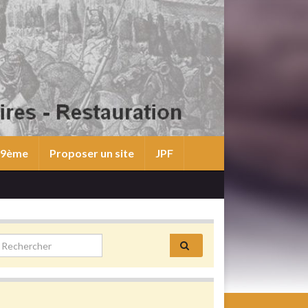
 19ème
Proposer un site
JPF
earch for: