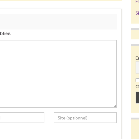
F
S
bliée.
E
c