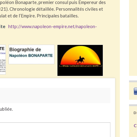
apoléon Bonaparte, premier consul puis Empereur des
1). Chronologie détaillée. Personnalités civiles et
lat et de l’Empire. Principales batailles.
ite
http://www.napoleon-empire.net/napoleon-
ubliée.
D
C