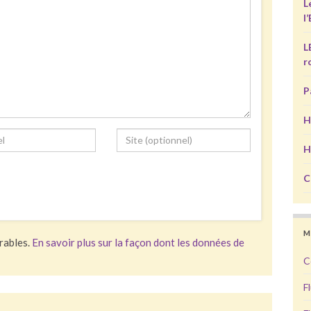
L
l
L
r
P
H
H
C
M
irables.
En savoir plus sur la façon dont les données de
C
F