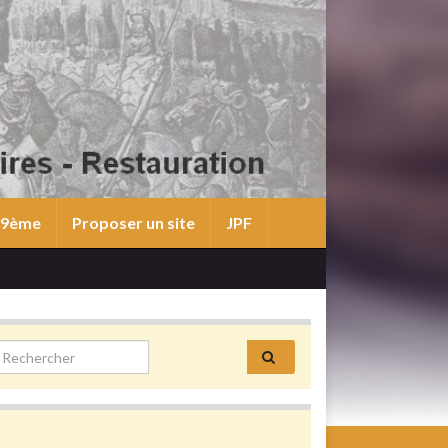
 19ème
Proposer un site
JPF
earch for: