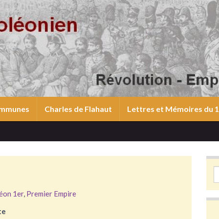
communes
Charles de Flahaut
Lettres et Mémoires du
S
éon 1er
,
Premier Empire
te