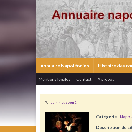
Annuaire Napoléonien
Histoire des 
Mentions légales
Contact
A propos
Par
administrateur2
Catégorie
Napol
Description du si