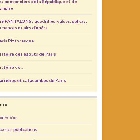
es pontonniers de la République et de
’Empire
ES PANTALONS : quadrilles, valses, polkas,
omances et airs d’opéra
aris Pittoresque
istoire des égouts de Paris
istoire de …
arrières et catacombes de Paris
ÉTA
onnexion
lux des publications