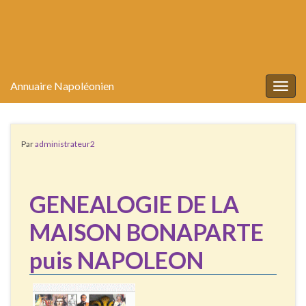
Annuaire Napoléonien
Togg
navig
Par
administrateur2
GENEALOGIE DE LA
MAISON BONAPARTE
puis NAPOLEON