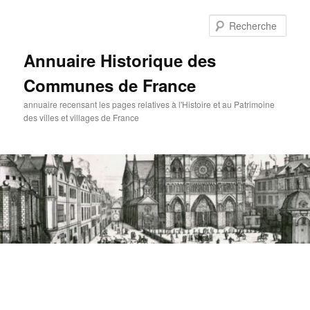
Aller
au
Rech
contenu
principal
Annuaire Historique des
Communes de France
annuaire recensant les pages relatives à l'Histoire et au Patrimoine
des villes et villages de France