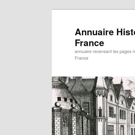
Aller
au
contenu
Annuaire His
principal
France
annuaire recensant les pages rel
France