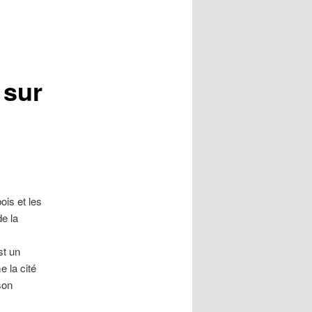
 sur
ois et les
de la
st un
 la cité
son