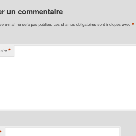
er un commentaire
*
se e-mail ne sera pas publiée.
Les champs obligatoires sont indiqués avec
*
aire
*