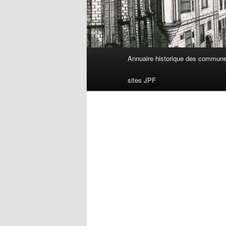
Menu
Annuaire historique des commun
principal
sites JPF