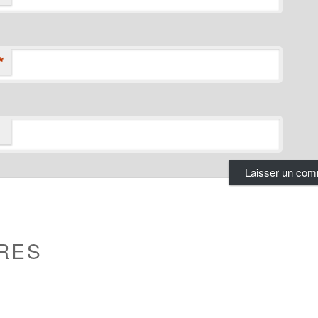
*
RES