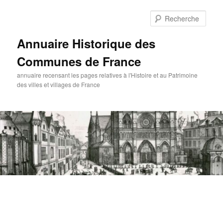
Aller
au
Rech
contenu
principal
Annuaire Historique des
Communes de France
annuaire recensant les pages relatives à l'Histoire et au Patrimoine
des villes et villages de France