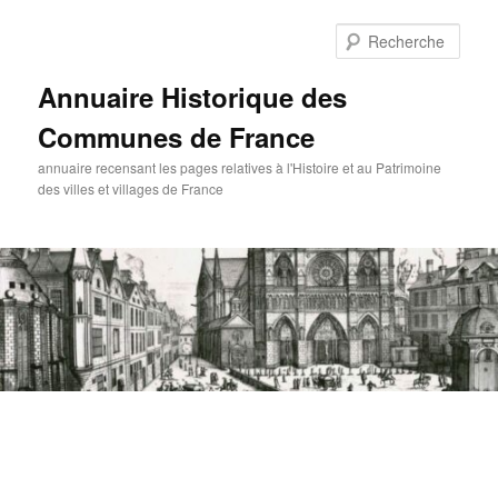
Aller
au
Rech
contenu
principal
Annuaire Historique des
Communes de France
annuaire recensant les pages relatives à l'Histoire et au Patrimoine
des villes et villages de France