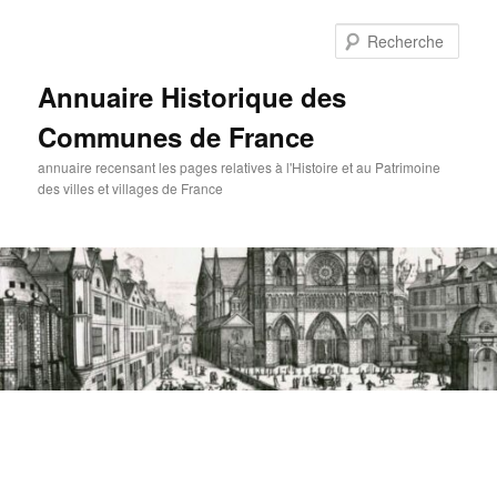
Aller
au
Rech
contenu
principal
Annuaire Historique des
Communes de France
annuaire recensant les pages relatives à l'Histoire et au Patrimoine
des villes et villages de France