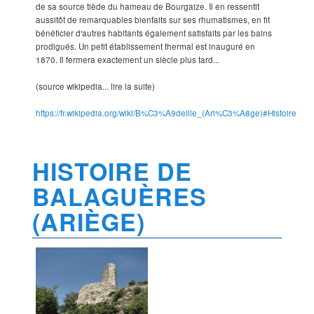
de sa source tiède du hameau de Bourgaize. Il en ressentit
aussitôt de remarquables bienfaits sur ses rhumatismes, en fit
bénéficier d'autres habitants également satisfaits par les bains
prodigués. Un petit établissement thermal est inauguré en
1870. Il fermera exactement un siècle plus tard...
(source wikipedia... lire la suite)
https://fr.wikipedia.org/wiki/B%C3%A9deille_(Ari%C3%A8ge)#Histoire
HISTOIRE DE
BALAGUÈRES
(ARIÈGE)