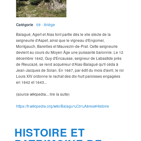
Catégorie
09 - Ariège
Balagué, Agert et Alas font partie dès le xiie siècle de la
seigneurie d'Aspet, ainsi que le vigneau d'Engomer,
Montgauch, Bareilles et Mauvezin-de-Prat. Cette seigneurie
devient au cours du Moyen Âge une puissante baronnie. Le 12
décembre 1642, Guy d'Encausse, seigneur de Labastide près
de Rieucazé, se rend acquéreur d'Alas-Balagué qu'il céda à
Jean-Jacques de Solan. En 1667, par édit du mois d'avril, le roi
Louis XIV ordonne le rachat des dix-huit paroisses engagées
en 1642 et 1643...
(source wikipedia... lire la suite)
https://fr.wikipedia.org/wiki/Balagu%C3%A8res#Histoire
HISTOIRE ET