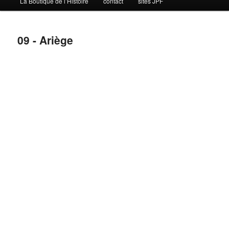
La Boutique de l’Histoire
contact
sites JPF
09 - Ariège