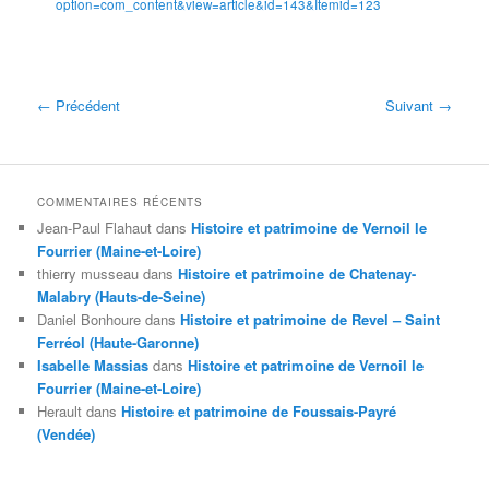
option=com_content&view=article&id=143&Itemid=123
← Précédent
Suivant →
COMMENTAIRES RÉCENTS
Jean-Paul Flahaut
dans
Histoire et patrimoine de Vernoil le
Fourrier (Maine-et-Loire)
thierry musseau
dans
Histoire et patrimoine de Chatenay-
Malabry (Hauts-de-Seine)
Daniel Bonhoure
dans
Histoire et patrimoine de Revel – Saint
Ferréol (Haute-Garonne)
Isabelle Massias
dans
Histoire et patrimoine de Vernoil le
Fourrier (Maine-et-Loire)
Herault
dans
Histoire et patrimoine de Foussais-Payré
(Vendée)