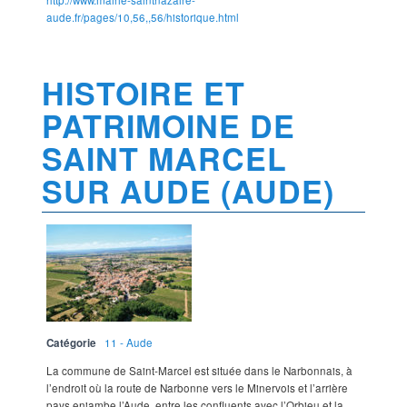
http://www.mairie-saintnazaire-
aude.fr/pages/10,56,,56/historique.html
HISTOIRE ET
PATRIMOINE DE
SAINT MARCEL
SUR AUDE (AUDE)
Catégorie
11 - Aude
La commune de Saint-Marcel est située dans le Narbonnais, à
l’endroit où la route de Narbonne vers le Minervois et l’arrière
pays enjambe l’Aude, entre les confluents avec l’Orbieu et la