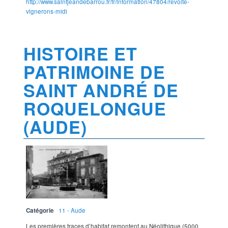
http://www.saintjeandebarrou.fr/fr/information/47804/revolte-
vignerons-midi
HISTOIRE ET
PATRIMOINE DE
SAINT ANDRÉ DE
ROQUELONGUE
(AUDE)
Catégorie
11 - Aude
Les premières traces d’habitat remontent au Néolithique (5000