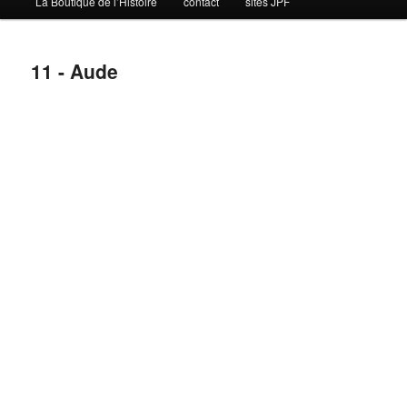
La Boutique de l’Histoire
contact
sites JPF
11 - Aude