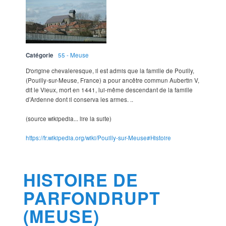
Catégorie
55 - Meuse
D'origine chevaleresque, il est admis que la famille de Pouilly,
(Pouilly-sur-Meuse, France) a pour ancêtre commun Aubertin V,
dit le Vieux, mort en 1441, lui-même descendant de la famille
d’Ardenne dont il conserva les armes. ..
(source wikipedia... lire la suite)
https://fr.wikipedia.org/wiki/Pouilly-sur-Meuse#Histoire
HISTOIRE DE
PARFONDRUPT
(MEUSE)