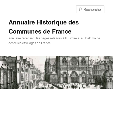
Aller
Aller
au
au
Rech
contenu
contenu
principal
secondaire
Annuaire Historique des
Communes de France
annuaire recensant les pages relatives à l'Histoire et au Patrimoine
des villes et villages de France