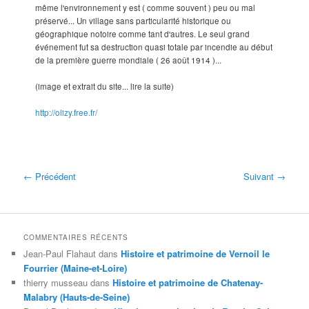
même l'environnement y est ( comme souvent ) peu ou mal
préservé... Un village sans particularité historique ou
géographique notoire comme tant d'autres. Le seul grand
événement fut sa destruction quasi totale par incendie au début
de la première guerre mondiale ( 26 août 1914 )...
(image et extrait du site... lire la suite)
http://olizy.free.fr/
← Précédent
Suivant →
COMMENTAIRES RÉCENTS
Jean-Paul Flahaut
dans
Histoire et patrimoine de Vernoil le
Fourrier (Maine-et-Loire)
thierry musseau
dans
Histoire et patrimoine de Chatenay-
Malabry (Hauts-de-Seine)