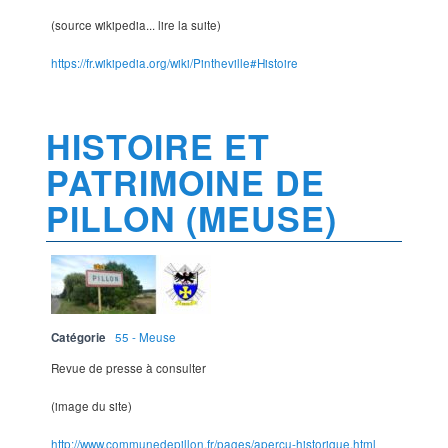
(source wikipedia... lire la suite)
https://fr.wikipedia.org/wiki/Pintheville#Histoire
HISTOIRE ET
PATRIMOINE DE
PILLON (MEUSE)
Catégorie
55 - Meuse
Revue de presse à consulter
(image du site)
http://www.communedepillon.fr/pages/apercu-historique.html