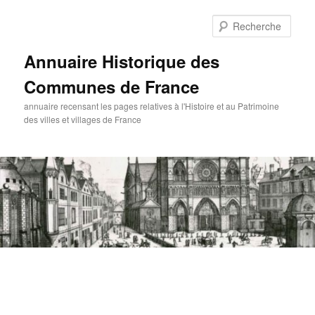
Aller
Aller
au
au
Rech
contenu
contenu
principal
secondaire
Annuaire Historique des
Communes de France
annuaire recensant les pages relatives à l'Histoire et au Patrimoine
des villes et villages de France