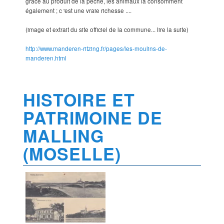
grâce au produit de la pêche, les animaux la consomment
également ; c 'est une vraie richesse ....
(image et extrait du site officiel de la commune... lire la suite)
http://www.manderen-ritzing.fr/pages/les-moulins-de-
manderen.html
HISTOIRE ET
PATRIMOINE DE
MALLING
(MOSELLE)