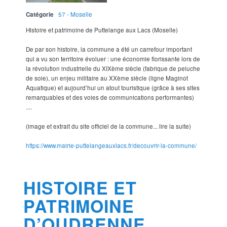
Catégorie
57 - Moselle
Histoire et patrimoine de Puttelange aux Lacs (Moselle)
De par son histoire, la commune a été un carrefour important
qui a vu son territoire évoluer : une économie florissante lors de
la révolution industrielle du XIXème siècle (fabrique de peluche
de soie), un enjeu militaire au XXème siècle (ligne Maginot
Aquatique) et aujourd’hui un atout touristique (grâce à ses sites
remarquables et des voies de communications performantes)
....
(image et extrait du site officiel de la commune... lire la suite)
https://www.mairie-puttelangeauxlacs.fr/decouvrir-la-commune/
HISTOIRE ET
PATRIMOINE
D’OUDRENNE