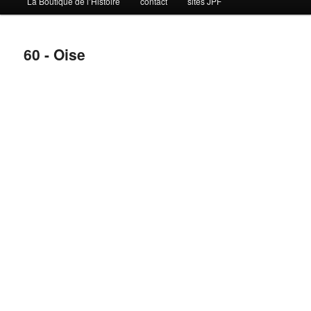
La Boutique de l’Histoire
contact
sites JPF
60 - Oise