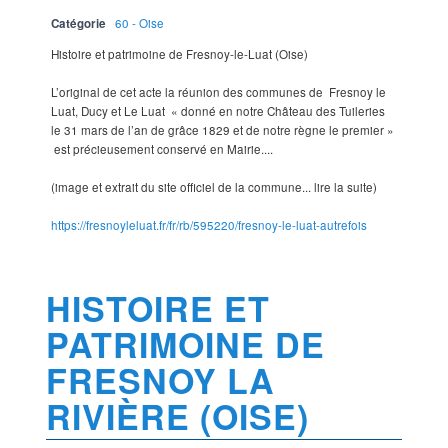
Catégorie
60 - Oise
Histoire et patrimoine de Fresnoy-le-Luat (Oise)
L’original de cet acte la réunion des communes de Fresnoy le
Luat, Ducy et Le Luat « donné en notre Château des Tuileries
le 31 mars de l’an de grâce 1829 et de notre règne le premier »
est précieusement conservé en Mairie....
(image et extrait du site officiel de la commune... lire la suite)
https://fresnoyleluat.fr/fr/rb/595220/fresnoy-le-luat-autrefois
HISTOIRE ET
PATRIMOINE DE
FRESNOY LA
RIVIÈRE (OISE)