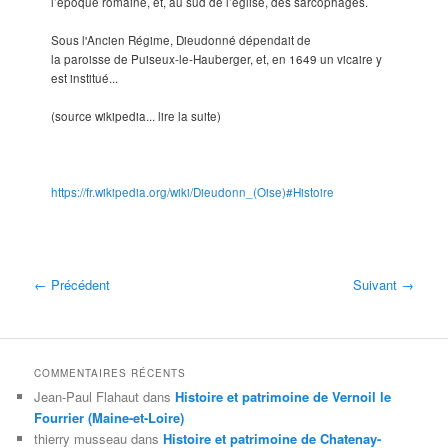
l’époque romaine, et, au sud de l’église, des sarcophages.
Sous l'Ancien Régime, Dieudonné dépendait de
la paroisse de Puiseux-le-Hauberger, et, en 1649 un vicaire y
est institué...
(source wikipedia... lire la suite)
https://fr.wikipedia.org/wiki/Dieudonn_(Oise)#Histoire
← Précédent
Suivant →
COMMENTAIRES RÉCENTS
Jean-Paul Flahaut
dans
Histoire et patrimoine de Vernoil le
Fourrier (Maine-et-Loire)
thierry musseau
dans
Histoire et patrimoine de Chatenay-