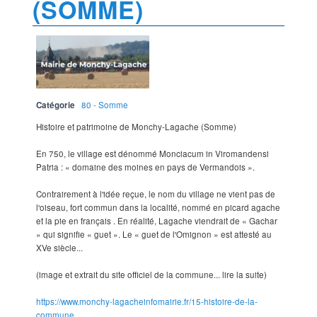
(SOMME)
Catégorie
80 - Somme
Histoire et patrimoine de Monchy-Lagache (Somme)
En 750, le village est dénommé Monciacum in Viromandensi
Patria : « domaine des moines en pays de Vermandois ».
Contrairement à l'idée reçue, le nom du village ne vient pas de
l'oiseau, fort commun dans la localité, nommé en picard agache
et la pie en français . En réalité, Lagache viendrait de « Gachar
» qui signifie « guet ». Le « guet de l'Omignon » est attesté au
XVe siècle...
(image et extrait du site officiel de la commune... lire la suite)
https://www.monchy-lagacheinfomairie.fr/15-histoire-de-la-
commune