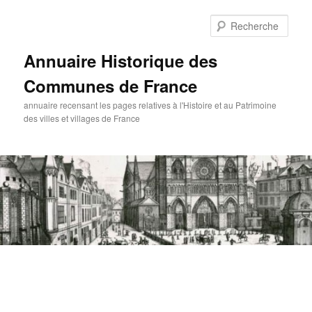
Aller
Aller
au
au
Rech
contenu
contenu
principal
secondaire
Annuaire Historique des
Communes de France
annuaire recensant les pages relatives à l'Histoire et au Patrimoine
des villes et villages de France