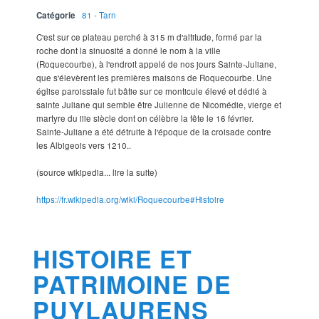
Catégorie
81 - Tarn
C'est sur ce plateau perché à 315 m d'altitude, formé par la
roche dont la sinuosité a donné le nom à la ville
(Roquecourbe), à l'endroit appelé de nos jours Sainte-Juliane,
que s'élevèrent les premières maisons de Roquecourbe. Une
église paroissiale fut bâtie sur ce monticule élevé et dédié à
sainte Juliane qui semble être Julienne de Nicomédie, vierge et
martyre du iiie siècle dont on célèbre la fête le 16 février.
Sainte-Juliane a été détruite à l'époque de la croisade contre
les Albigeois vers 1210..
(source wikipedia... lire la suite)
https://fr.wikipedia.org/wiki/Roquecourbe#Histoire
HISTOIRE ET
PATRIMOINE DE
PUYLAURENS