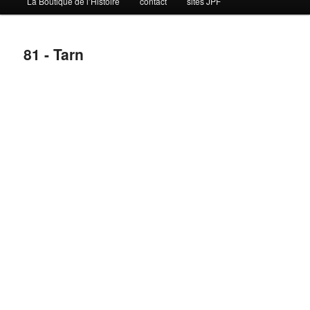
La Boutique de l’Histoire
contact
sites JPF
81 - Tarn