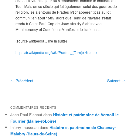
châteaux virent le jour ou s’embellirent comme le château du
Tour. Mais en ce siècle qui fut également celui des guerres de
religion, les alentours de Prades n'échappèrent pas au lot
commun : en août 1585, alors que Henri de Navarre s'était
rendu à Saint-Paul-Cap-de-Joux afin d'y établir avec
Montmorency et Condé le « Manifeste de l'union »...
(source wikipedia... lire la suite)
https://fr.wikipedia.org/wiki/Prades_(Tarn)#Histoire
← Précédent
Suivant →
COMMENTAIRES RÉCENTS
Jean-Paul Flahaut
dans
Histoire et patrimoine de Vernoil le
Fourrier (Maine-et-Loire)
thierry musseau
dans
Histoire et patrimoine de Chatenay-
Malabry (Hauts-de-Seine)