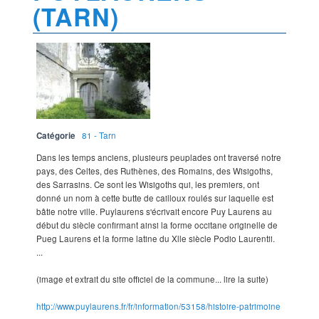
(TARN)
Catégorie
81 - Tarn
Dans les temps anciens, plusieurs peuplades ont traversé notre
pays, des Celtes, des Ruthènes, des Romains, des Wisigoths,
des Sarrasins. Ce sont les Wisigoths qui, les premiers, ont
donné un nom à cette butte de cailloux roulés sur laquelle est
bâtie notre ville. Puylaurens s'écrivait encore Puy Laurens au
début du siècle confirmant ainsi la forme occitane originelle de
Pueg Laurens et la forme latine du Xlle siècle Podio Laurentii.
...
(image et extrait du site officiel de la commune... lire la suite)
http://www.puylaurens.fr/fr/information/53158/histoire-patrimoine