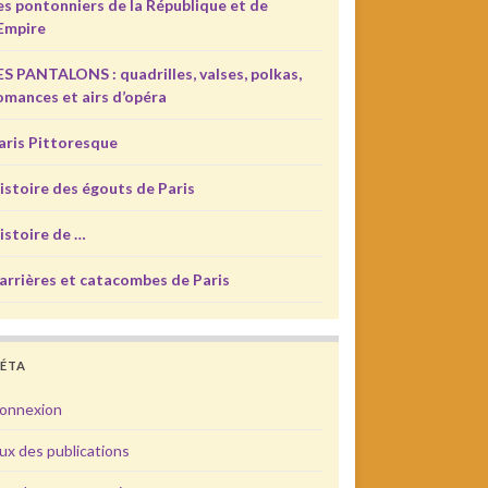
es pontonniers de la République et de
’Empire
ES PANTALONS : quadrilles, valses, polkas,
omances et airs d’opéra
aris Pittoresque
istoire des égouts de Paris
istoire de …
arrières et catacombes de Paris
ÉTA
onnexion
lux des publications