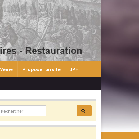
 19ème
Proposer un site
JPF
earch for: