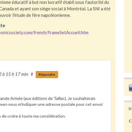
isme éducatif à but non lucratif établi sous l'autorité du
anada et ayant son siège social à Montréal. La SNI a été
uvoir l'étude de l'ère napoléonienne.
ite
onicsociety.com/french/frameSetAccueil.htm
22
à 15 h 17 min
#
Répondre
ande Armée (aux éditions de Taillac). Je souhaiterais
uvez-vous m’indiquer une adresse postale pour cet envoi
D
 de croire à toute ma considération.
C