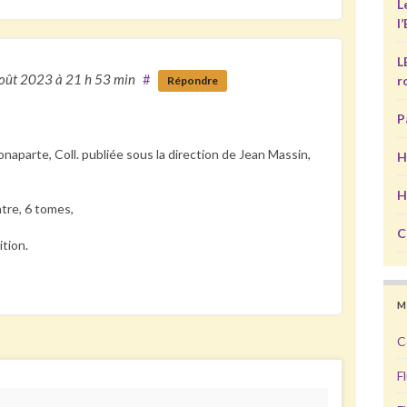
L
l
L
août 2023
à 21 h 53 min
#
r
Répondre
P
onaparte, Coll. publiée sous la direction de Jean Massin,
H
H
tre, 6 tomes,
C
tion.
M
C
F