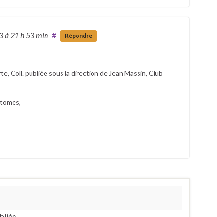
23
à 21 h 53 min
#
Répondre
te, Coll. publiée sous la direction de Jean Massin, Club
 tomes,
bliée.