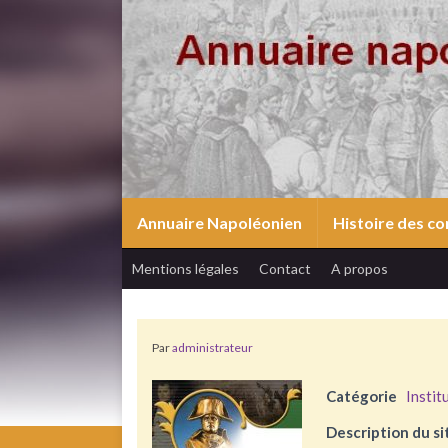
Annuaire Napoléonien
Histoire des 
Mentions légales
Contact
A propos
Par
administrateur
Catégorie
Instit
Description du si