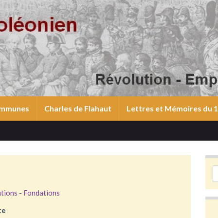
communes
Charles de Flahaut
Lettres et Mémoires du
S
utions - Fondations
te