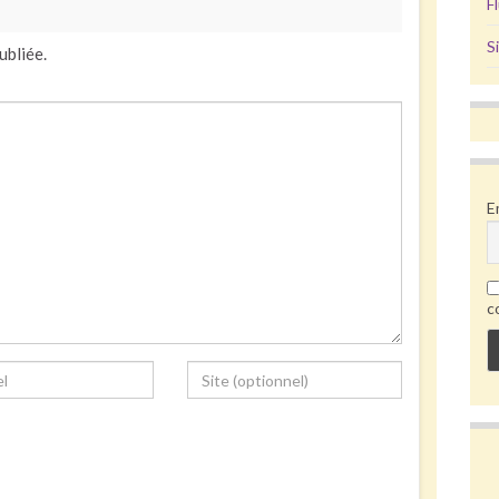
F
S
ubliée.
E
c