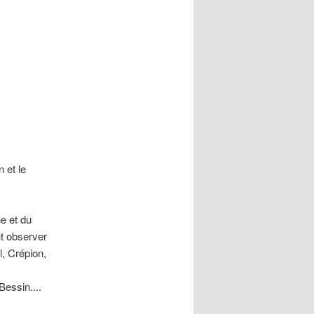
n et le
he et du
ut observer
l, Crépion,
Bessin....