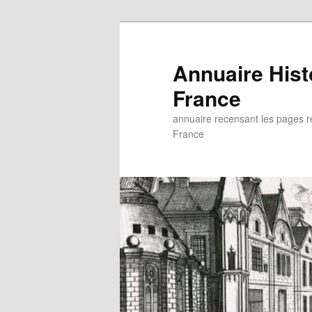
Aller
au
contenu
Annuaire His
principal
France
annuaire recensant les pages rel
France