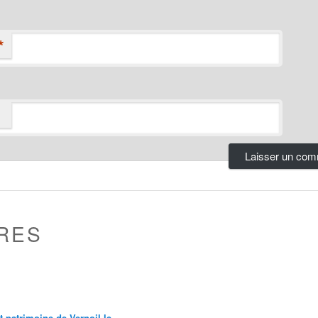
*
RES
et patrimoine de Vernoil le