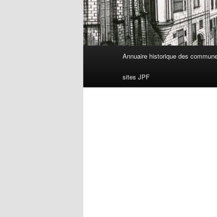
Menu
Annuaire historique des commun
principal
sites JPF