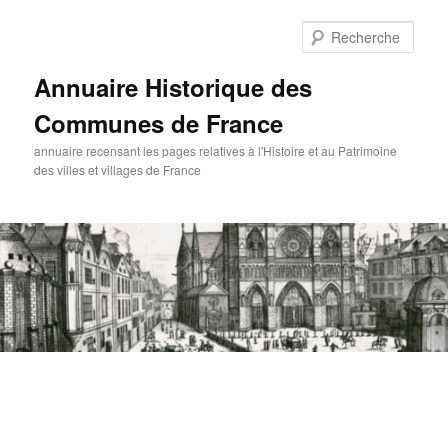
Aller
au
Rech
contenu
principal
Annuaire Historique des
Communes de France
annuaire recensant les pages relatives à l'Histoire et au Patrimoine
des villes et villages de France