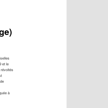
ge)
selles
 et le
 révoltés
st
 de
iquée à