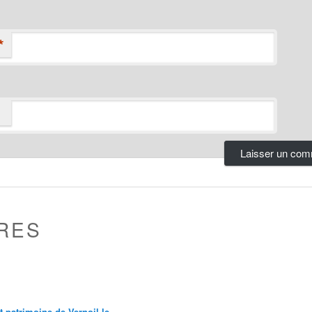
*
RES
et patrimoine de Vernoil le