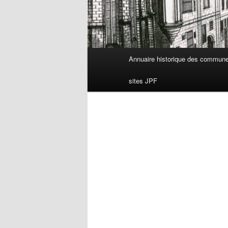
Menu
Annuaire historique des commun
principal
sites JPF