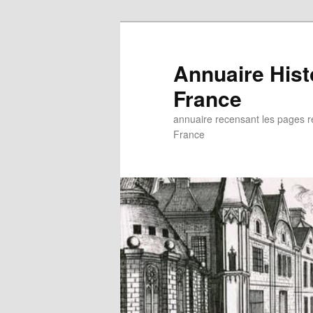
Aller
au
contenu
Annuaire His
principal
France
annuaire recensant les pages rel
France