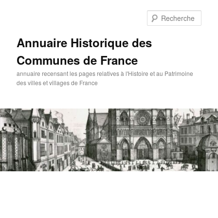
Aller
au
Rech
contenu
principal
Annuaire Historique des
Communes de France
annuaire recensant les pages relatives à l'Histoire et au Patrimoine
des villes et villages de France