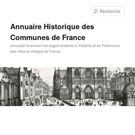
Aller
au
Rech
contenu
principal
Annuaire Historique des
Communes de France
annuaire recensant les pages relatives à l'Histoire et au Patrimoine
des villes et villages de France