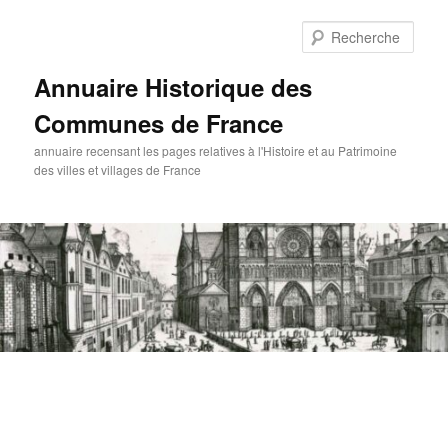
Aller
au
Rech
contenu
principal
Annuaire Historique des
Communes de France
annuaire recensant les pages relatives à l'Histoire et au Patrimoine
des villes et villages de France