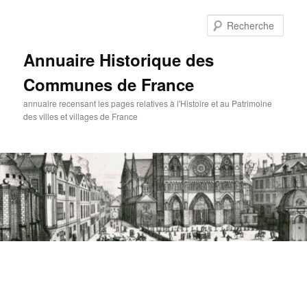
Aller
au
Rech
contenu
principal
Annuaire Historique des
Communes de France
annuaire recensant les pages relatives à l'Histoire et au Patrimoine
des villes et villages de France