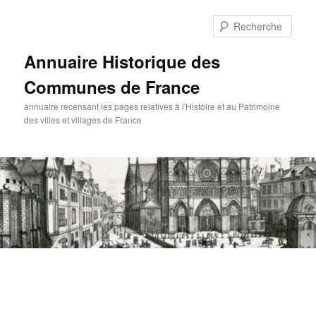
Aller
au
Rech
contenu
principal
Annuaire Historique des
Communes de France
annuaire recensant les pages relatives à l'Histoire et au Patrimoine
des villes et villages de France