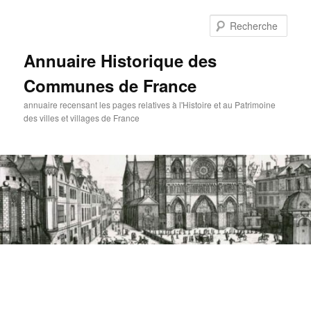
Aller
au
Rech
contenu
principal
Annuaire Historique des
Communes de France
annuaire recensant les pages relatives à l'Histoire et au Patrimoine
des villes et villages de France