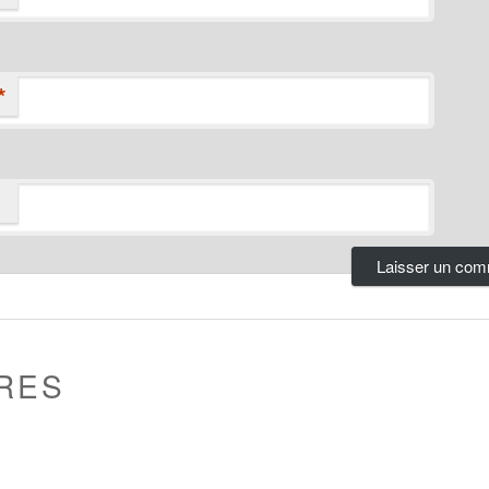
*
RES