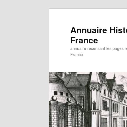
Aller
au
contenu
Annuaire His
principal
France
annuaire recensant les pages rel
France