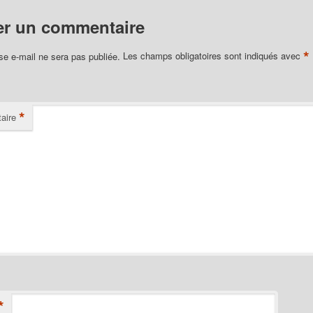
er un commentaire
*
se e-mail ne sera pas publiée.
Les champs obligatoires sont indiqués avec
*
aire
*