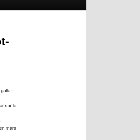
t-
gallo-
r sur le
.
u en mars