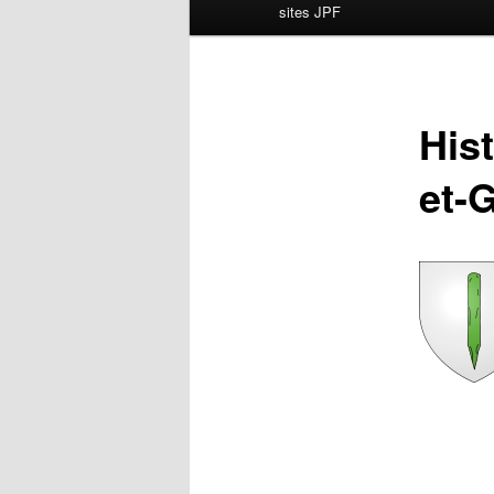
principal
sites JPF
Hist
et-