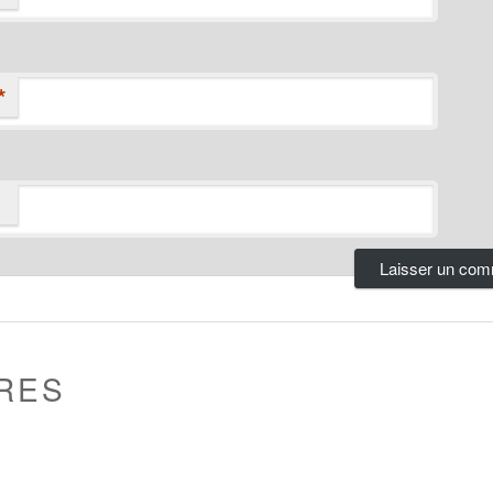
*
RES