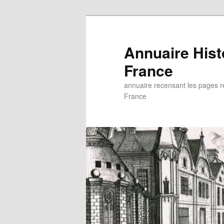
Aller
au
contenu
Annuaire His
principal
France
annuaire recensant les pages rel
France