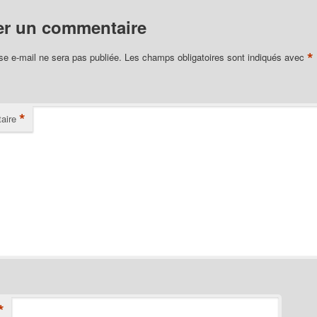
er un commentaire
*
se e-mail ne sera pas publiée.
Les champs obligatoires sont indiqués avec
*
aire
*