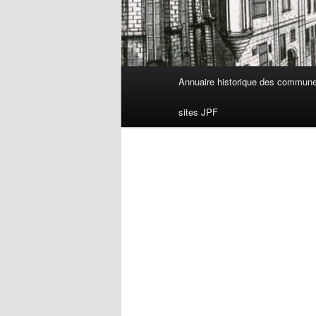
Menu
Annuaire historique des commun
principal
sites JPF