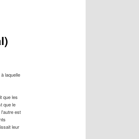
l)
à laquelle
t que les
t que le
l'autre est
nts
ssait leur