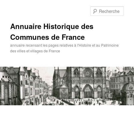
Aller
au
Rech
contenu
principal
Annuaire Historique des
Communes de France
annuaire recensant les pages relatives à l'Histoire et au Patrimoine
des villes et villages de France