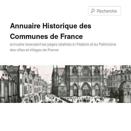
Aller
au
Rech
contenu
principal
Annuaire Historique des
Communes de France
annuaire recensant les pages relatives à l'Histoire et au Patrimoine
des villes et villages de France