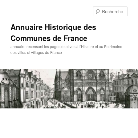
Aller
au
Rech
contenu
principal
Annuaire Historique des
Communes de France
annuaire recensant les pages relatives à l'Histoire et au Patrimoine
des villes et villages de France